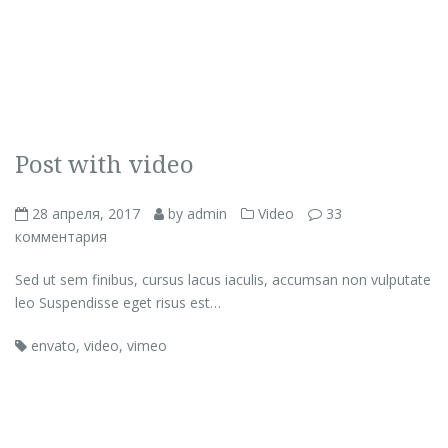
Post with video
28 апреля, 2017
by admin
Video
33
комментария
Sed ut sem finibus, cursus lacus iaculis, accumsan non vulputate
leo Suspendisse eget risus est…
envato
,
video
,
vimeo