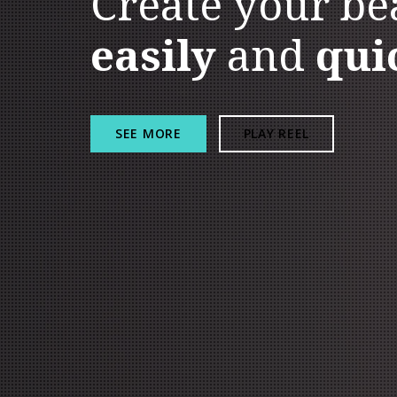
Create your be
easily
and
qui
SEE MORE
PLAY REEL