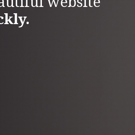
autiful website
ckly.